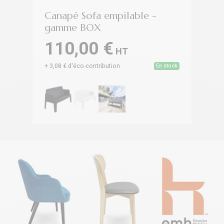
Canapé Sofa empilable -
Fa
gamme BOX
5
110,00 €
HT
+ 1
+ 3,08 € d'éco-contribution
En stock