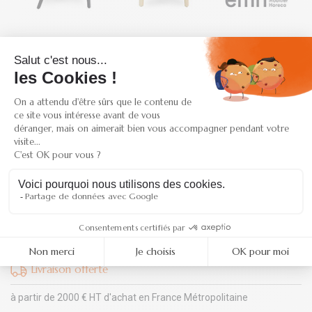
SAV et conseil
du lundi au vendredi au
04 81 65 18 50
Retrait gratuit
300 rue René Descartes
38090 - VAULX-MILIEU
Paiement sécurisé
Par carte bancaire ou par virement simplifié
Livraison offerte
à partir de 2000 € HT d'achat en France Métropolitaine