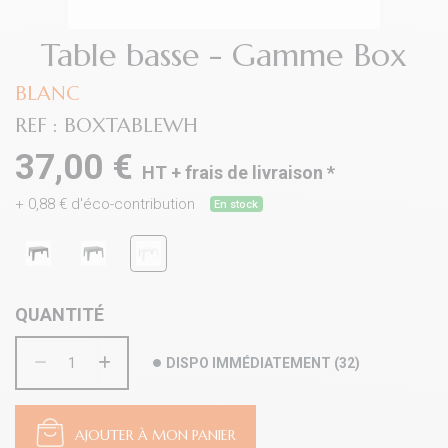
Table basse - Gamme Box
BLANC
REF :
BOXTABLEWH
37,00 €
HT +
frais de livraison
*
+
0,88
€ d'éco-contribution
En stock
QUANTITÉ
DISPO IMMÉDIATEMENT
(
32
)
AJOUTER À MON PANIER