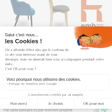
SAV et conseil
du lundi au vendredi au
04 81 65 18 50
Retrait gratuit
300 rue René Descartes
38090 - VAULX-MILIEU
Paiement sécurisé
Par carte bancaire ou par virement simplifié