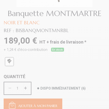
Banquette MONTMARTRE
NOIR ET BLANC
REF :
BISBANQMONTMNRBL
189,00 €
HT +
frais de livraison
*
+
1,24
€ d'éco-contribution
En stock
QUANTITÉ
DISPO IMMÉDIATEMENT
(
6
)
AJOUTER À MON PANIER