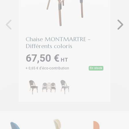
Chaise MONTMARTRE -
C
Différents coloris
C
67,50 €
6
HT
+ 0,65 € d'éco-contribution
En stock
+ 0