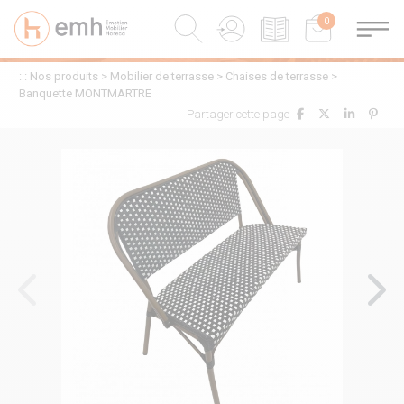
0
0
: :
Nos produits
>
Mobilier de terrasse
>
Chaises de terrasse
>
Banquette MONTMARTRE
Partager cette page