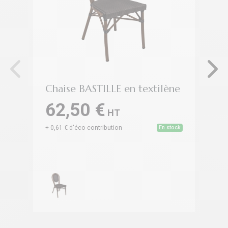
Chaise BASTILLE en textilène
Pi
Fo
62,50 €
- 
HT
+ 0,61 € d'éco-contribution
En stock
5
+ 1