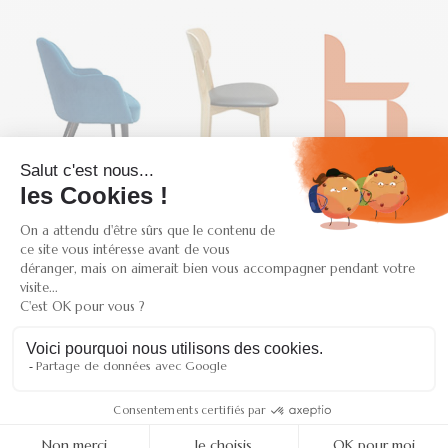
SAV et conseil
du lundi au vendredi au
04 81 65 18 50
Retrait gratuit
300 rue René Descartes
38090 - VAULX-MILIEU