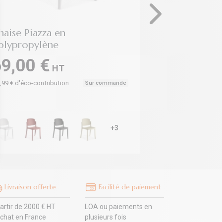
haise Piazza en
Chaise Torre
olypropylène
polypropylè
Colos
9,00 €
HT
69,00 €
0,99 € d'éco-contribution
Sur commande
+ 0,88 € d'éco-contr
+3
Livraison offerte
Facilité de paiement
artir de 2000 € HT
LOA ou paiements en
achat en France
plusieurs fois