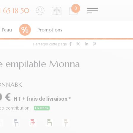
0
 65 18 50
0
04 81 65 18 50
 l'eau
Promotions
Partager cette page
e empilable Monna
NNABK
0 €
HT +
frais de livraison
*
co-contribution
En stock