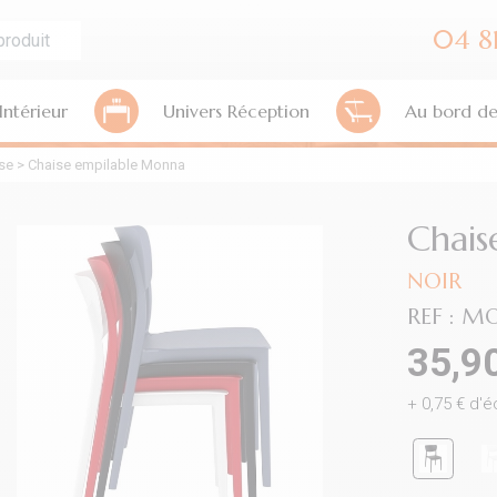
04 81
Intérieur
Univers Réception
Au bord de
se
>
Chaise empilable Monna
Chais
NOIR
REF :
MO
35,9
+
0,75
€ d'é