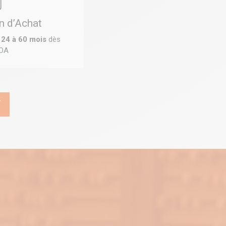
n d’Achat
r
24 à 60 mois
dès
LOA
T