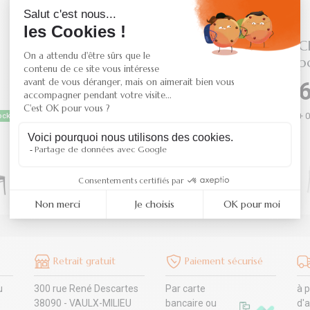
Chaise empilable modèle
C
NOVA en Polypropylène
p
32,90 €
6
HT
+ 0,72 € d'éco-contribution
+ 
ock
En stock
+3
Retrait gratuit
Paiement sécurisé
u
300 rue René Descartes
Par carte
à p
38090 - VAULX-MILIEU
bancaire ou
d'