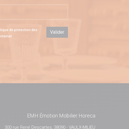
itique de protection des
Valider
internet
EMH Émotion Mobilier Horeca
300 rue René Descartes, 38090 - VAULX-MILIEU