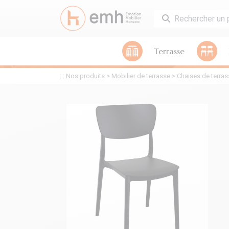
Terrasse
: :
Nos produits
>
Mobilier de terrasse
>
Chaises de terras